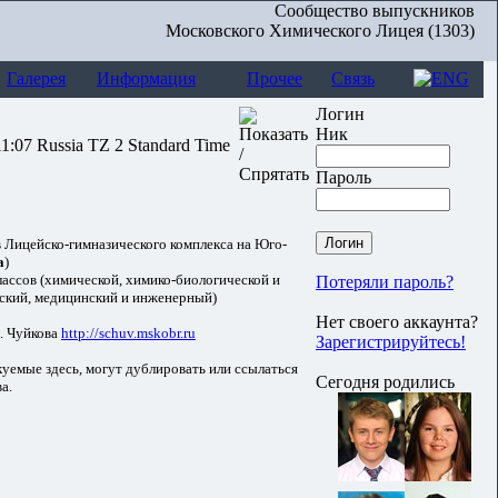
Сообщество выпускников
Московского Химического Лицея (1303)
Галерея
Информация
Прочее
Связь
Логин
Ник
11:07 Russia TZ 2 Standard Time
Пароль
 Лицейско-гимназического комплекса на Юго-
а
)
ассов (химической, химико-биологической и
Потеряли пароль?
еский, медицинский и инженерный)
Нет своего аккаунта?
. Чуйкова
http://schuv.mskobr.ru
Зарегистрируйтесь!
уемые здесь, могут дублировать или ссылаться
Сегодня родились
а.