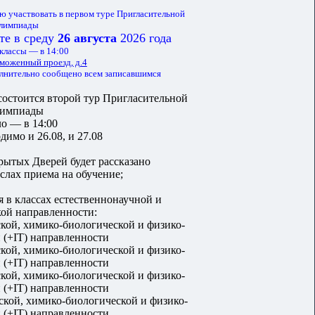
ю участвовать в первом туре Пригласительной
лимпиады
те в среду
26 августа
2026 года
 классы — в 14:00
моженный проезд, д.4
олнительно сообщено всем записавшимся
состоится второй тур Пригласительной
лимпиады
ло — в 14:00
димо и 26.08, и 27.08
ытых Дверей будет рассказано
ыслах приема на обучение;
я в классах естественнонаучной и
ой направленности:
кой, химико-биологической и физико-
 (+IT) направленности
кой, химико-биологической и физико-
 (+IT) направленности
кой, химико-биологической и физико-
 (+IT) направленности
кой, химико-биологической и физико-
 (+IT) направленности