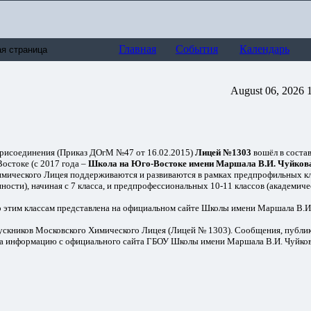
Главная
События
Календарь
August 06, 2026 
 присоединения (Приказ ДОгМ №47 от 16.02.2015)
Лицей №1303
вошёл в состав
Востоке (с 2017 года –
Школа на Юго-Востоке имени Маршала В.И. Чуйков
мического Лицея поддерживаются и развиваются в рамках предпрофильных кл
ности), начиная с 7 класса, и предпрофессиональных 10-11 классов (академич
о этим классам представлена на официальном сайте Школы имени Маршала В.И
ускников Московского Химического Лицея (Лицей № 1303). Сообщения, публик
а информацию с официального сайта ГБОУ Школы имени Маршала В.И. Чуйков