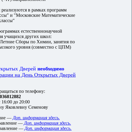
реализуются в рамках программ
ссы" и "Московские Математические
классы"
рограммах естественнонаучной
я учащихся других школ:
етние Сборы по Химии, занятия по
ысокого уровня (совместно с ЦПМ)
Открытых Дверей
необходимо
трации на День Открытых Дверей
ращаться по телефону:
036812882
 16:00 до 20:00
ну Яковлевну Семенову
ение —
Доп. информация здесь.
равление —
Доп. информация здесь.
правление —
Доп. информация здесь.