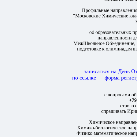
Профильные направления 
"Московские Химические кла
- об образовательных п
направленности дл
МежШкольное Объединение, Л
подготовке к олимпиадам в
записаться на День 
по ссылке —
форма регис
с вопросами об
+79
строго с
спрашивать Ири
Химическое направл
Химико-биологическое нап
Физико-математическое на