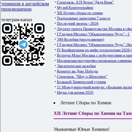
·
Спектакль. А.П.Чехов "Дядя Ваня"
терминов в английском
·
Музей Криптографии
произношении
·
XII Летние сборы по химии
·
Театральные зарисовки 7 класса
телеграм-канал
·
Последний звонок - 2026
·
Лауреат гранта Правительства Москвы в сфе
·
Г.Гладков.Мюзикл "Обыкновенное Чудо" - 2
·
ЭМ-Колобки (продолжение)
·
Г.Гладков.Мюзикл "Обыкновенное Чудо". Пр
·
IV Конференция по инфо технологиям 2026 (
·
Встреча Мэра Москвы с победителями и п
·
Московская предпрофессиональная олимпиа
·
Экологические колобки
·
Концерт ко Дню Победы
·
Спектакль. "Шоу о Шекспире"
·
Большой Химический турнир
·
11 Международный конкурс «Большие вызо
·
Наука для жизни 2026
Летние Сборы по Химии
XII Летние Сборы по Химии на Та
Уважаемые Юные Химики!