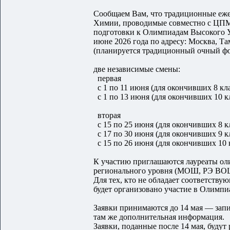
Сообщаем Вам, что традиционные еже
Химии, проводимые совместно с ЦПМ
подготовки к Олимпиадам Высокого У
июне 2026 года по адресу: Москва, Т
(планируется традиционный очный фо
две независимые смены:
первая
с 1 по 11 июня (для окончивших 8 кла
с 1 по 13 июня (для окончивших 10 кл
вторая
с 15 по 25 июня (для окончивших 8 кл
с 17 по 30 июня (для окончивших 9 кл
с 15 по 26 июня (для окончивших 10 к
К участию приглашаются лауреаты о
регионального уровня (МОШ, РЭ ВОШ
Для тех, кто не обладает соответству
будет организовано участие в Олимп
Заявки принимаются до 14 мая — зап
там же дополнительная информация.
Заявки, поданные после 14 мая, будут