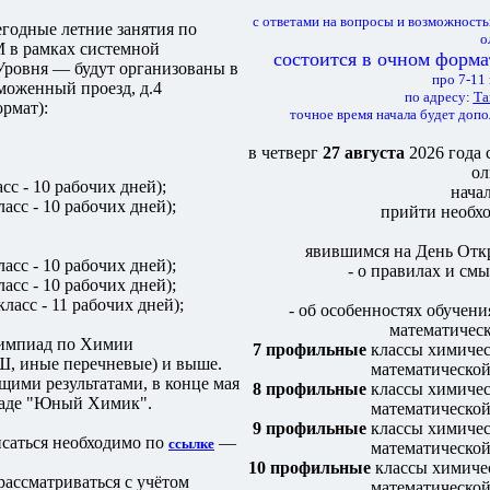
с ответами на вопросы и возможность
годные летние занятия по
о
 в рамках системной
состоится в очном форма
ровня — будут организованы в
про 7-11
аможенный проезд, д.4
по адресу:
Та
рмат):
точное время начала будет доп
в четверг
27 августа
2026 года 
о
сс - 10 рабочих дней);
нача
асс - 10 рабочих дней);
прийти необхо
явившимся на День Откр
асс - 10 рабочих дней);
- о правилах и см
асс - 10 рабочих дней);
ласс - 11 рабочих дней);
- об особенностях обучени
математическ
лимпиад по Химии
7 профильные
классы химичес
, иные перечневые) и выше.
математической
ющими результатами, в конце мая
8 профильные
классы химичес
иаде "Юный Химик".
математической
9 профильные
классы химичес
исаться необходимо по
—
ссылке
математической
10 профильные
классы химичес
 рассматриваться с учётом
математической