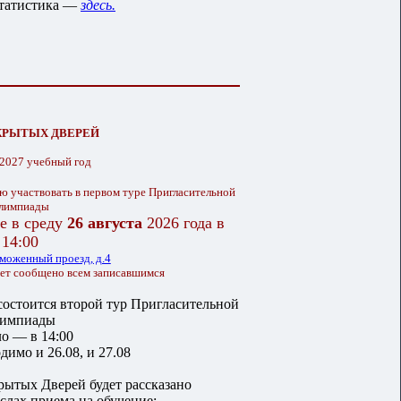
статистика —
здесь.
КРЫТЫХ ДВЕРЕЙ
-2027 учебный год
ю участвовать в первом туре Пригласительной
лимпиады
е в среду
26 августа
2026 года в
14:00
моженный проезд, д.4
дет сообщено всем записавшимся
состоится второй тур Пригласительной
лимпиады
ло — в 14:00
димо и 26.08, и 27.08
ытых Дверей будет рассказано
ыслах приема на обучение;