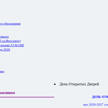
ре образования
емьера
5 кл.Интеллект)
ризерами ЗЭ ВсОШ
да 2026
вы»
День Открытых Дверей
моженном
ДЕНЬ ОТ
про 2026-2027 уч