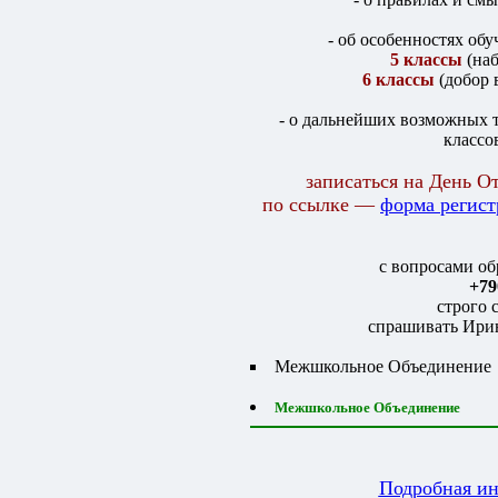
- об особенностях обу
5 классы
(наб
6 классы
(добор 
- о дальнейших возможных 
классо
записаться на День 
по ссылке —
форма регис
с вопросами об
+79
строго с
спрашивать Ири
Межшкольное Объединение
Межшкольное Объединение
Подробная и