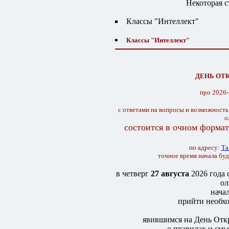
Некоторая 
Классы "Интеллект"
Классы "Интеллект"
ДЕНЬ ОТ
про 2026
с
ответами на вопросы и возможность
о
состоится в очном формат
по адресу:
Та
точное время начала бу
в четверг
27 августа
2026 года 
о
нача
прийти необхо
явившимся на День Откр
- о правилах и см